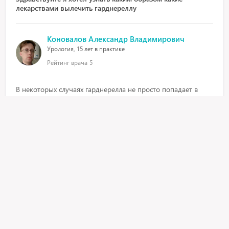
лекарствами вылечить гарднереллу
Коновалов Александр Владимирович
Урология, 15 лет в практике
Рейтинг врача
5
В некоторых случаях гарднерелла не просто попадает в
организм,но и вызывает воспалительные заболевания
репродуктивной системы у мужчин.поэтому для того что
бы начать грамотное лечение нужно пройти полноценное
обследование.а так ну например можете попринимать
тиберал 500 два раза в день в течении 10 дней
24 апреля 2020, 5:45
Что делать если во время полового акта падает член или
становится вялым? С чем это связано и как это