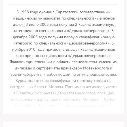
В 1998 году окончил Саратовский государственный
медицинский университет по специальности «Лечебное
дело». В июне 2005 года получил 2 квалификационную
категорию по специальности «Дерматовенерология». В
декабре 2006 года получил первую квалификационную
категорию по специальности «Дерматовенерология». В
ноябре 2010 года присвоена высшая квалификационная
категория по специальности «Дерматовенерология».
Являюсь единственным в области специалистом, имеющим
дипломы и сертификаты врача-дерматовенеролога и
врача-лаборанта, и работающий по этим специальностям.
Курсы повышения квалификации прохожу только на
центральных базах г. Москвы. Принимаю активное участие
в Областных обществах дерматовенерологов, посещаю
конференции дерматовенерологов в г. Москва и г. Санкт-
Петербурге. Все знания использую для диагностики и
лечения кожно-венерологических больных, как
взрослого,так и детского населения. Осуществляю
амбулаторно-поликлинический прием, консультации,