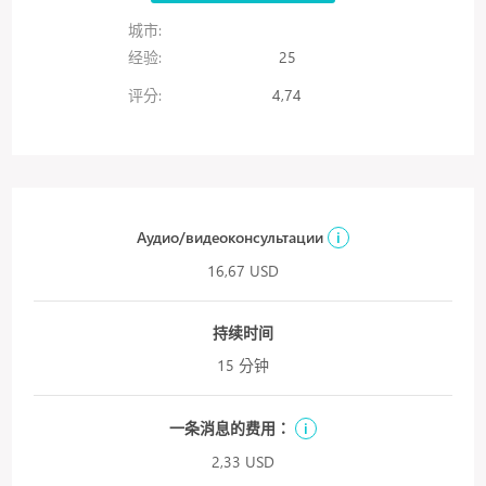
城市:
经验:
25
评分:
4,74
Аудио/видеоконсультации
i
16,67 USD
持续时间
15 分钟
一条消息的费用：
i
2,33 USD