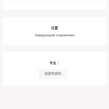
位置
Заведующий отделением
专业：
皮肤性病科