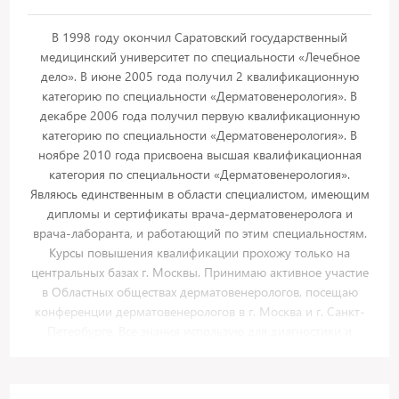
В 1998 году окончил Саратовский государственный
медицинский университет по специальности «Лечебное
дело». В июне 2005 года получил 2 квалификационную
категорию по специальности «Дерматовенерология». В
декабре 2006 года получил первую квалификационную
категорию по специальности «Дерматовенерология». В
ноябре 2010 года присвоена высшая квалификационная
категория по специальности «Дерматовенерология».
Являюсь единственным в области специалистом, имеющим
дипломы и сертификаты врача-дерматовенеролога и
врача-лаборанта, и работающий по этим специальностям.
Курсы повышения квалификации прохожу только на
центральных базах г. Москвы. Принимаю активное участие
в Областных обществах дерматовенерологов, посещаю
конференции дерматовенерологов в г. Москва и г. Санкт-
Петербурге. Все знания использую для диагностики и
лечения кожно-венерологических больных, как
взрослого,так и детского населения. Осуществляю
амбулаторно-поликлинический прием, консультации,