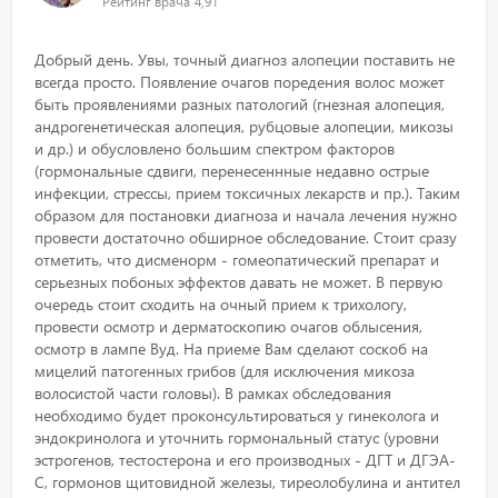
Рейтинг врача
4,91
Добрый день. Увы, точный диагноз алопеции поставить не
всегда просто. Появление очагов поредения волос может
быть проявлениями разных патологий (гнезная алопеция,
андрогенетическая алопеция, рубцовые алопеции, микозы
и др.) и обусловлено большим спектром факторов
(гормональные сдвиги, перенесеннные недавно острые
инфекции, стрессы, прием токсичных лекарств и пр.). Таким
образом для постановки диагноза и начала лечения нужно
провести достаточно обширное обследование. Стоит сразу
отметить, что дисменорм - гомеопатический препарат и
серьезных побоных эффектов давать не может. В первую
очередь стоит сходить на очный прием к трихологу,
провести осмотр и дерматоскопию очагов облысения,
осмотр в лампе Вуд. На приеме Вам сделают соскоб на
мицелий патогенных грибов (для исключения микоза
волосистой части головы). В рамках обследования
необходимо будет проконсультироваться у гинеколога и
эндокринолога и уточнить гормональный статус (уровни
эстрогенов, тестостерона и его производных - ДГТ и ДГЭА-
С, гормонов щитовидной железы, тиреолобулина и антител