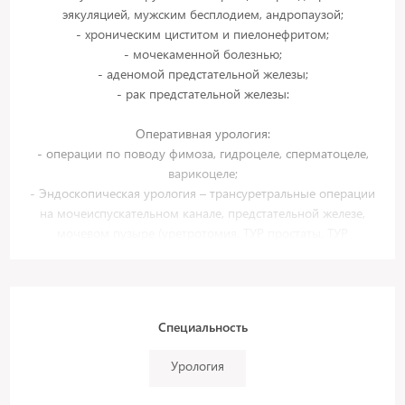
эякуляцией, мужским бесплодием, андропаузой;
- хроническим циститом и пиелонефритом;
- мочекаменной болезнью;
- аденомой предстательной железы;
- рак предстательной железы:
Оперативная урология:
- операции по поводу фимоза, гидроцеле, сперматоцеле,
варикоцеле;
- Эндоскопическая урология – трансуретральные операции
на мочеиспускательном канале, предстательной железе,
мочевом пузыре (уретротомия, ТУР простаты, ТУР
мочевого пузыря, цистолитотрипсия), трансуретральная
лазерная уретеролитотрипсия и нефролитотрипсия
(удаление камней почек и мочеточников), чрескожные
операции на почке (в том числе при коралловидных
Специальность
камнях), дистанционная ударно-волновая литотрипсия.
Лазерная энуклеация аденомы предстательной железы
Урология
(HoLEP), биполярная трансуретральная энуклеация
предстательной железы (TUEB).