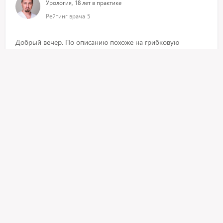
Урология, 18 лет в практике
Рейтинг врача
5
Добрый вечер. По описанию похоже на грибковую
инфекцию. Попробуйте наносить местно мазь Тридерм
несколько дней
20 мая 2020, 19:36
Здраствуйте скажите пожалуйста что это может быть, уже
в течение 2 недель сперма жидкая, и коричнового
оттенка? И что порекомендуете в данном случае?
Шарунов Вячеслав Викторович
Урология, 18 лет в практике
Рейтинг врача
5