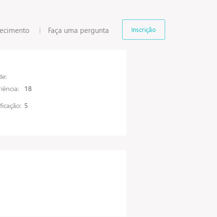
hecimento
Faça uma pergunta
Inscrição
de:
iência:
18
ificação:
5