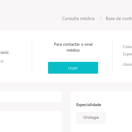
Consulta médica
Base de con
Para contactar o sinal
Cida
médico
rovic
Exper
18
class
Logar
Especialidade
Urologia