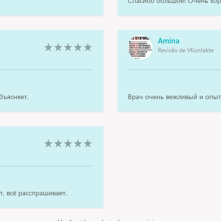
Спасибо большое! Очень хор
Amina
Revisão de VKontakte
бъясняет.
Врач очень вежливый и опы
т, всё расспрашивает.