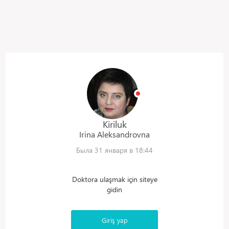
Kiriluk
Irina
Aleksandrovna
Была 31 января в 18:44
Doktora ulaşmak için siteye
gidin
Giriş yap