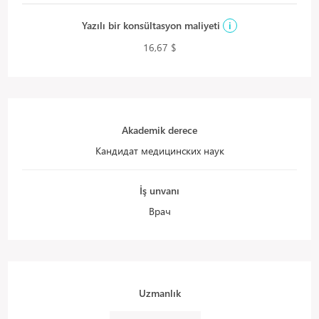
Yazılı bir konsültasyon maliyeti
i
16,67 $
Akademik derece
Кандидат медицинских наук
İş unvanı
Врач
Uzmanlık