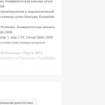
я), Университетская клиника штата
008
строэнтерологии и эндоскопической
я клиника штата Миссури, Коламбия,
 болезням, Университетская клиника
США 2008
 1, step 2 CK, Clinical Skills) 2009
 соответствие международным
ой больницы, г.Таруса, 2012
онгрессе по Гемостазу и Тромбозам,
ьной диагностике на базе Пермского
го университета, 2014-2016гг
ональная диагностика