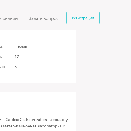
а знаний
Задать вопрос
Регистрация
д:
Пермь
:
12
инг:
5
в Cardiac Catheterization Laboratory
y (Катетеризационная лаборатория и