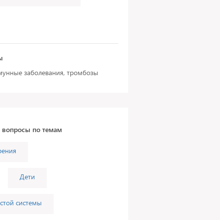
ы
мунные заболевания, тромбозы
а вопросы по темам
рения
Дети
стой системы