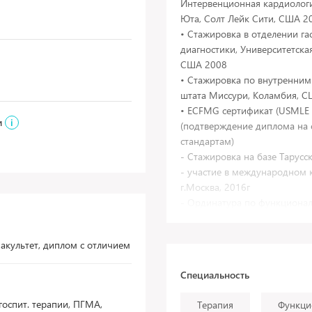
Интервенционная кардиологи
Юта, Солт Лейк Сити, США 2
• Стажировка в отделении га
диагностики, Университетска
США 2008
• Стажировка по внутренним
штата Миссури, Коламбия, 
• ECFMG сертификат (USMLE step
и
i
(подтверждение диплома на
стандартам)
- Стажировка на базе Тарусск
- участие в международном к
г.Москва, 2016г
- Ординатура по функционал
государственного медицинско
факультет, диплом с отличием
Специальность
госпит. терапии, ПГМА,
Терапия
Функци