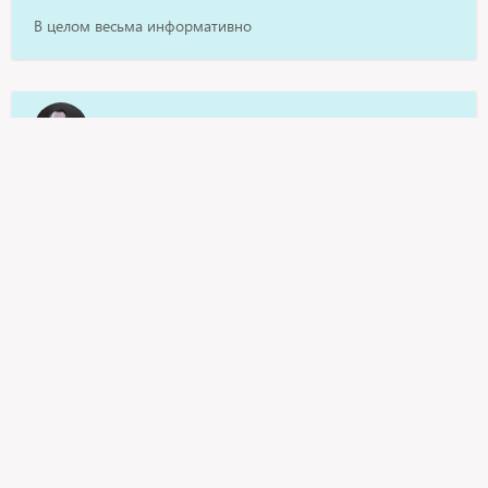
В целом весьма информативно
Kirill
Врач замечательный, помогла, обо всем рассказала,
успокоила. Ей как-то веришь видя её стажировки в
клиниках США. Всем рекомендую!
roza