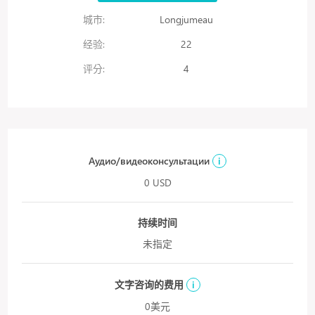
城市:
Longjumeau
经验:
22
评分:
4
Аудио/видеоконсультации
i
0 USD
持续时间
未指定
文字咨询的费用
i
0美元