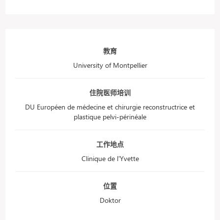
教育
University of Montpellier
住院医师培训
DU Européen de médecine et chirurgie reconstructrice et
plastique pelvi-périnéale
工作地点
Clinique de l'Yvette
位置
Doktor