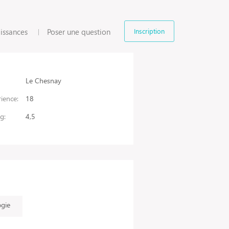
issances
Poser une question
Inscription
Le Chesnay
ience:
18
g:
4,5
ogie