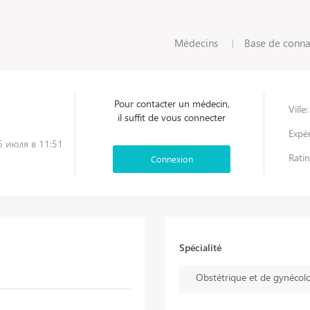
Médecins
Base de conna
Pour contacter un médecin,
Ville:
il suffit de vous connecter
Expér
26 июля в 11:51
Ratin
Connexion
Spécialité
Obstétrique et de gynécol