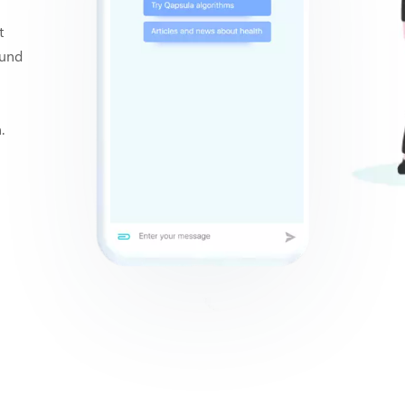
t
 und
.