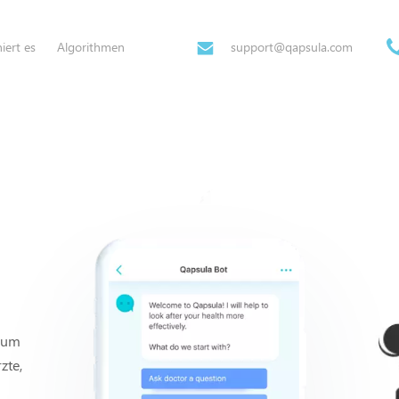
iert es
Algorithmen
support@qapsula.com
h um
zte,