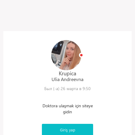
Krupica
Ulia
Andreevna
Был (-а) 26 марта в 9:50
Doktora ulaşmak için siteye
gidin
Giriş yap