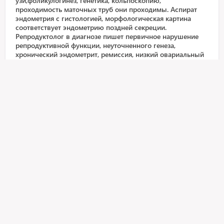
узи,фоликулогинез, генетика, кольпоскопию,
проходимость маточных труб они проходимы. Аспират
эндометрия с гистологией, морфологическая картина
соответствует эндометрию поздней секреции.
Репродуктолог в диагнозе пишет первичное нарушение
репродуктивной функции, неуточненного генеза,
хронический эндометрит, ремиссия, низкий овариальный
резерв, гипоплазия эндометрия. Стал сбиваться цикл то
длинный то короткий прошла узи в заключении написали
гипоплазия эндометрия. Мфт яичников. Сдала снова
анализы на гормоны. Третий день цикла ФСГ - 5.14, ЛГ -
11.28, эстрадиол - 1951, пролактин- 243. В следующем
цикле 1 день цикла прогестерон - 1.16 нмоль/л, эстрадиол
- 148.9пг/мл и 21 день цикла прогестерон - 49.64 нмоль/л.
Из рекомендаций гинекологов мне выписывали
Достинекс и Дюфастон. Сейчас снова Дюфастон на 3 мес
по 10мг 2 р. в день. Скажите пожалуйста по анализам
прогестерона достаточно или необходим приём
дюфастона? Сейчас никакие препараты не принимаю.
Интересует вопрос какая норма прогестерона для
успешного зачатия?
Крупица Юлия Андреевна
Акушерство и гинекология, 9 лет в практике