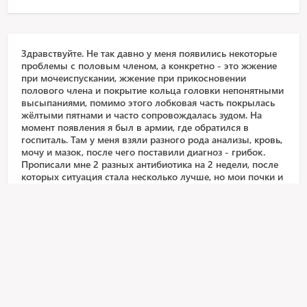
Здравствуйте. Не так давно у меня появились некоторые
проблемы с половым членом, а конкретно - это жжение
при мочеиспускании, жжение при прикосновении
полового члена и покрытие кольца головки непонятными
высыпаниями, помимо этого лобковая часть покрылась
жёлтыми пятнами и часто сопровождалась зудом. На
момент появления я был в армии, где обратился в
госпиталь. Там у меня взяли разного рода анализы, кровь,
мочу и мазок, после чего поставили диагноз - грибок.
Прописали мне 2 разных антибиотика на 2 недели, после
которых ситуация стала несколько лучше, но мои почки и
пищеварительная система после них некоторое время
прибывала в шоке, но то уже прошло. После чего
прописали мне мазь клотримазол "пока все симптомы не
пропадут". Эту мазь я использовал несколько месяцев и
ничего не происходило. Вернувшись из армии я пошёл в
частную клинику к урологу, который множеством
различных методов, вплоть до УЗИ, пытался найти
инфекцию, но её не оказалось и он сказал что это просто
перламутровые палупы и их совсем необязательно
удалять, но так как они мне приносят дискомфорт в виде