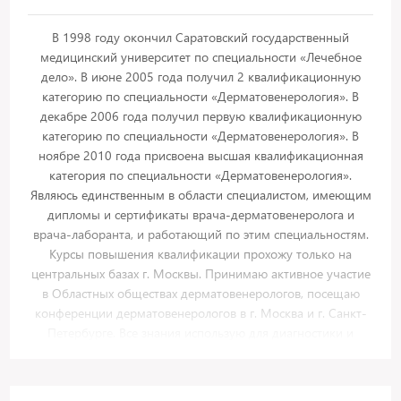
В 1998 году окончил Саратовский государственный
медицинский университет по специальности «Лечебное
дело». В июне 2005 года получил 2 квалификационную
категорию по специальности «Дерматовенерология». В
декабре 2006 года получил первую квалификационную
категорию по специальности «Дерматовенерология». В
ноябре 2010 года присвоена высшая квалификационная
категория по специальности «Дерматовенерология».
Являюсь единственным в области специалистом, имеющим
дипломы и сертификаты врача-дерматовенеролога и
врача-лаборанта, и работающий по этим специальностям.
Курсы повышения квалификации прохожу только на
центральных базах г. Москвы. Принимаю активное участие
в Областных обществах дерматовенерологов, посещаю
конференции дерматовенерологов в г. Москва и г. Санкт-
Петербурге. Все знания использую для диагностики и
лечения кожно-венерологических больных, как
взрослого,так и детского населения. Осуществляю
амбулаторно-поликлинический прием, консультации,