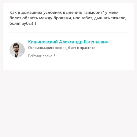
Как в домашних условиях вылечить гайморит? у меня
болит область между бровями, нос забит, дышать тяжело,
болят зубы(((
Кишиневский Александр Евгеньевич
Оториноларингология, 6 лет в практике
Рейтинг врача
5
Гайморит ставится после рентгенологического
обследования, а ваши симптомы в большей степени
похожи на ОРВИ. В нос сосудосуживающие капли 2-3 р/
день, после них высмаркивайтесь и пшикаете
ринофлуимуцил. На ночь кларитин 1 т. 7 дней. Геломиртол
форте по 1 таб. 4 р/день 5 дней (если нет камней в
желчном пузыре). По возможности рентген пазух носа, на
его основании назначается антибактериальная терапия.
19 ноября 2015, 20:41