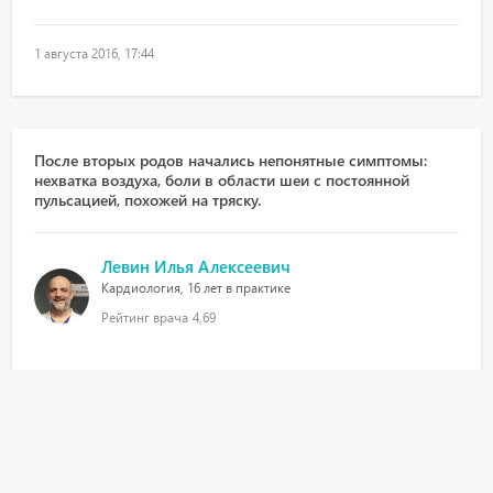
1 августа 2016, 17:44
После вторых родов начались непонятные симптомы:
нехватка воздуха, боли в области шеи с постоянной
пульсацией, похожей на тряску.
Левин Илья Алексеевич
Кардиология, 16 лет в практике
Рейтинг врача
4,69
Данные симптомы характерны для заболеваний сердечно-
сосудистой системы. Как одно из направлений
обследования, нужно проследить за артериальным
давлением и зарегистрировать электрокардиограмму на
предмет нарушения ритма сердца. Если патология не будет
выявлена, имеет смысл провести анализ крови на гормоны.