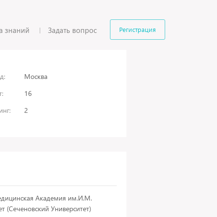
а знаний
Задать вопрос
Регистрация
д:
Москва
:
16
инг:
2
едицинская Академия им.И.М.
т (Сеченовский Университет)