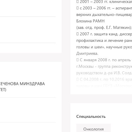
 2001 – 2003 гг. клиническа
 с 2003 – 2006 гг. – аспира
верхних дыхательно-пищевар
Блохина РАМН
(зав. отд. проф. Е.Г. Матякин);
 2007 г. защита канд. дисс
профилактика и лечение ран
головы и шеи», научные руков
Дмитриева.
 С января 2008 г. по апрел
г.Москвы - группа реконстру
руководством д-ра И.В. Солд
 С 04.2008 г. по 10.2016 в
 СЕЧЕНОВА МИНЗДРАВА
головы и шеи ГБУЗ «Московс
ЕТ)
диспансера» г. Балашиха;
 С 10.2015 г. и по настояще
поликлиник № 4 и № 6 г. Ба
 С 18.04.17 по настоящее 
Специальность
Пластической хирургии ПМГ
 врач-онколог отделения хи
Онкология
головы и шеи, молочной жел