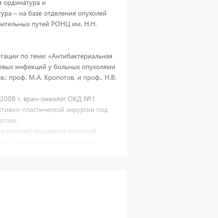
я ординатура и
нтура – на базе отделения опухолей
ительных путей РОНЦ им. Н.Н.
ертации по теме: «Антибактериальная
евых инфекций у больных опухолями
.: проф. М.А. Кропотов, и проф., Н.В.
ь 2008 г. врач-онколог ОКД №1
ктивно-пластической хирургии под
атова;
рач-онколог отделения опухолей
кий областной онкологический
е время врач-онколог гор.
лашихи.
время научный сотрудник НОКЦ
МУ имени И.М. Сеченова,
рургического лечения опухолей
езы, кожи и мягких тканей УКБ № 1