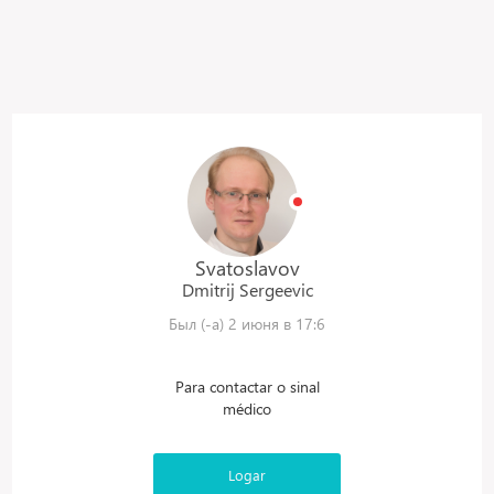
Svatoslavov
Dmitrij
Sergeevic
Был (-а) 2 июня в 17:6
Para contactar o sinal
médico
Logar