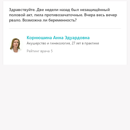
Здравствуйте. Две недели назад был незащищённый
половой акт, пила противозачаточные. Вчера весь вечер
рвало. Возможна ли беременность?
Корнюшина Анна Эдуардовна
Акушерство и гинекология, 27 лет в практике
Рейтинг врача
5
Здравствуйте! Для того, чтобы ответить на вопрос
возможна ли беременность, лучше сдать кровь на ХГЧ, это
прояснит ситуацию. Рвота далеко не всегда связана с
беременностью.
23 января 2018, 6:55
Как по анализу ХГЧ определить есть ли у меня