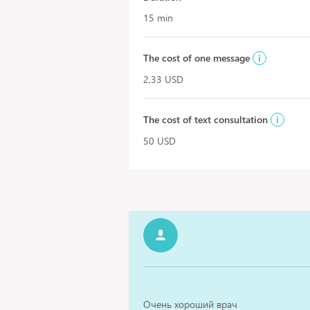
15 min
The cost of one message
i
2,33 USD
The cost of text consultation
i
50 USD
Очень хороший врач