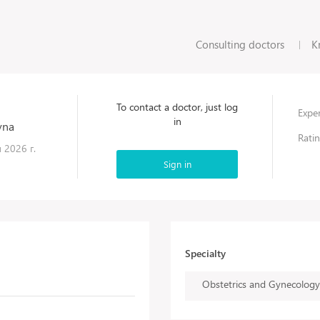
Consulting doctors
K
To contact a doctor, just log
Exper
in
vna
Ratin
 2026 г.
Sign in
Specialty
Obstetrics and Gynecology