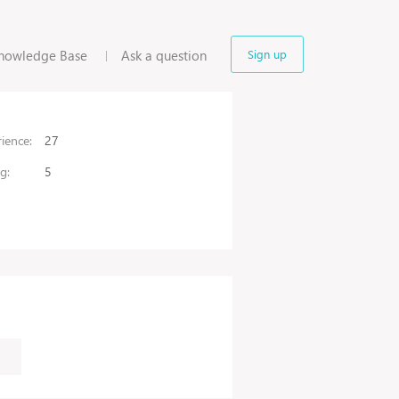
nowledge Base
Ask a question
Sign up
ience:
27
g:
5