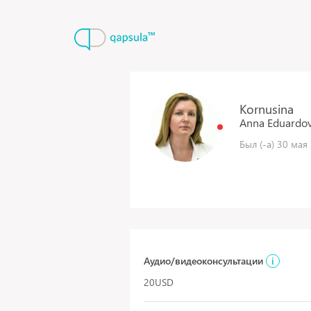
Kornusina
Anna
Eduardo
Был (-а) 30 мая 
Аудио/видеоконсультации
i
20USD