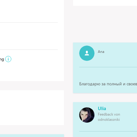
Ana
ung
i
Благодарю за полный и свое
Ulia
Feedback von
odnoklassniki