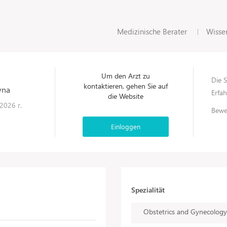
Medizinische Berater
Wisse
Um den Arzt zu
Die S
kontaktieren, gehen Sie auf
vna
Erfa
die Website
2026 г.
Bewe
Einloggen
Spezialität
Obstetrics and Gynecology