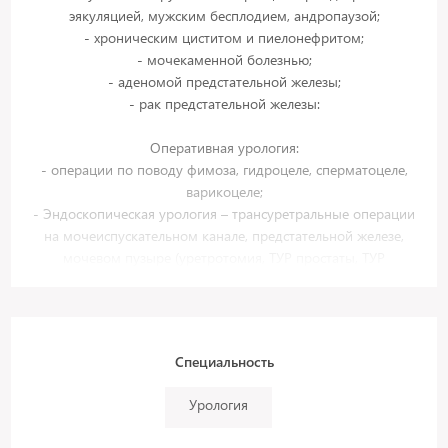
эякуляцией, мужским бесплодием, андропаузой;
- хроническим циститом и пиелонефритом;
- мочекаменной болезнью;
- аденомой предстательной железы;
- рак предстательной железы:
Оперативная урология:
- операции по поводу фимоза, гидроцеле, сперматоцеле,
варикоцеле;
- Эндоскопическая урология – трансуретральные операции
на мочеиспускательном канале, предстательной железе,
мочевом пузыре (уретротомия, ТУР простаты, ТУР
мочевого пузыря, цистолитотрипсия), трансуретральная
лазерная уретеролитотрипсия и нефролитотрипсия
(удаление камней почек и мочеточников), чрескожные
операции на почке (в том числе при коралловидных
Специальность
камнях), дистанционная ударно-волновая литотрипсия.
Лазерная энуклеация аденомы предстательной железы
Урология
(HoLEP), биполярная трансуретральная энуклеация
предстательной железы (TUEB).