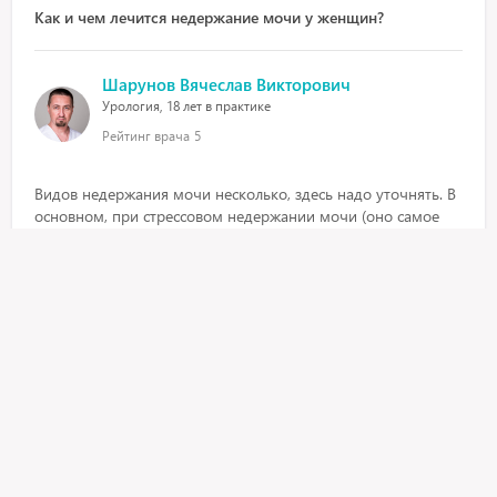
Как и чем лечится недержание мочи у женщин?
Шарунов Вячеслав Викторович
Урология, 18 лет в практике
Рейтинг врача
5
Видов недержания мочи несколько, здесь надо уточнять. В
основном, при стрессовом недержании мочи (оно самое
частое) у женщин, которые не планируют более рожать,
выполняются операции TVT или TVT-O. На сегодня это
минимально инвалидные технологии, имеют самую
высокую эффективность, по сравнению с другими
методами, пребывание в стационаре 1 день
8 июня 2017, 9:58