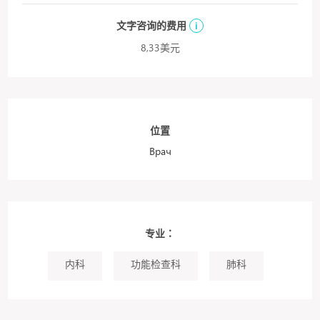
文字咨询的费用
i
8,33美元
位置
Врач
专业：
内科
功能检查科
肺科