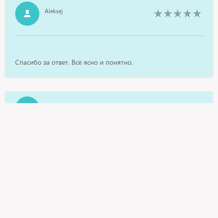
Aleksej
Спасибо за ответ. Всё ясно и понятно.
Прекрасный доктор!Отвечает на мои жалобы по болячкам
быстро и конкретно.Очень помогает.Спасибо за
прекрасный сервис и отзывчивых докторов.