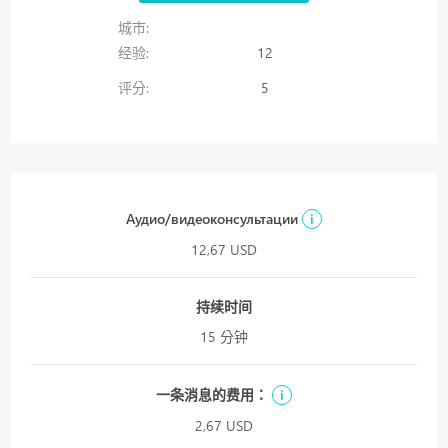
城市:
经验:
12
评分:
5
Аудио/видеоконсультации
i
12,67 USD
持续时间
15 分钟
一条消息的费用：
i
2,67 USD