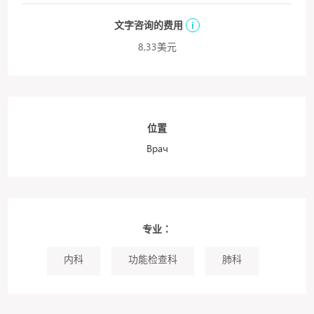
文字咨询的费用
i
8,33美元
位置
Врач
专业：
内科
功能检查科
肺科