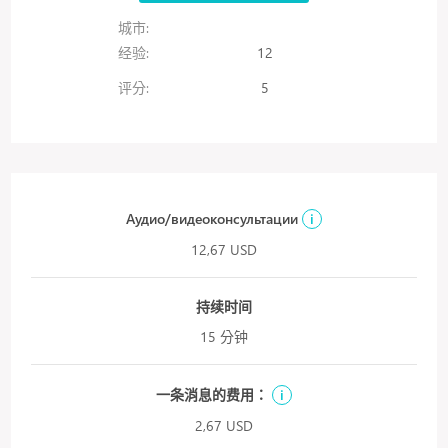
城市:
经验:
12
评分:
5
Аудио/видеоконсультации
i
12,67 USD
持续时间
15 分钟
一条消息的费用：
i
2,67 USD