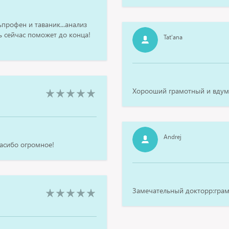
ьпрофен и таваник...анализ
ь сейчас поможет до конца!
Tat'ana
Хорооший грамотный и вдум
Andrej
асибо огромное!
Замечательный докторр:гра