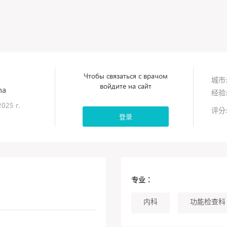
Чтобы связаться с врачом
城市:
войдите на сайт
na
经验:
025 г.
评分:
登录
专业：
内科
功能检查科