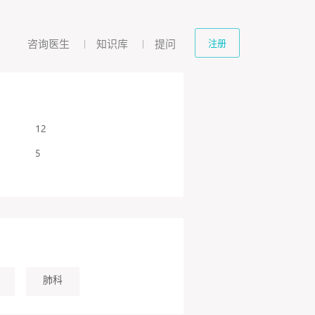
咨询医生
知识库
提问
注册
12
5
肺科