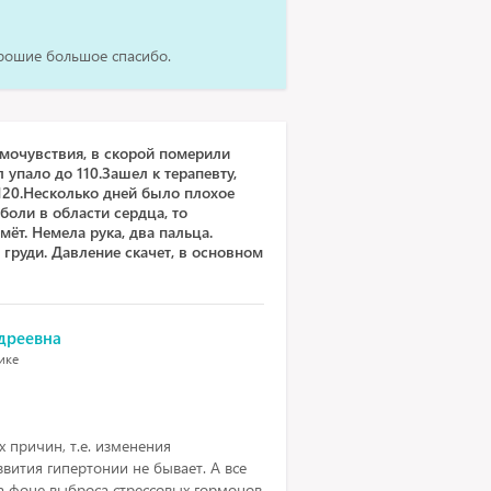
орошие большое спасибо.
амочувствия, в скорой померили
 упало до 110.Зашел к терапевту,
120.Несколько дней было плохое
боли в области сердца, то
мёт. Немела рука, два пальца.
груди. Давление скачет, в основном
дреевна
тике
 причин, т.е. изменения
звития гипертонии не бывает. А все
 фоне выброса стрессовых гормонов