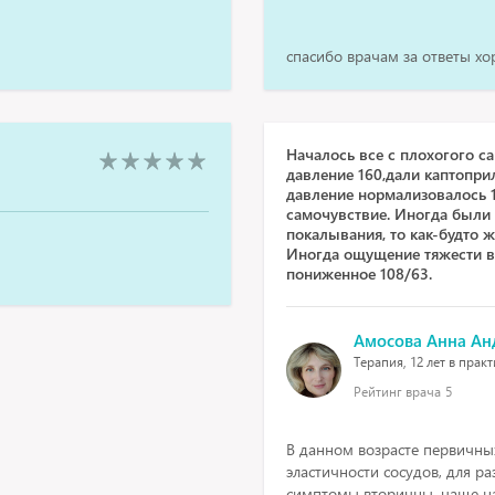
спасибо врачам за ответы х
Началось все с плохогого с
давление 160,дали каптоприл
давление нормализовалось 
самочувствие. Иногда были 
покалывания, то как-будто ж
Иногда ощущение тяжести в 
пониженное 108/63.
Амосова Анна Ан
Терапия, 12 лет в прак
Рейтинг врача
5
В данном возрасте первичных
эластичности сосудов, для ра
симптомы вторичны, чаще на