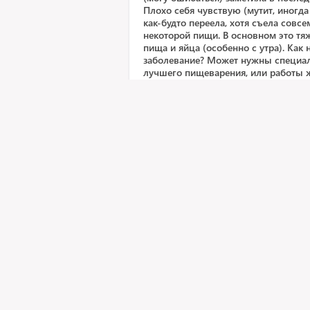
Плохо себя чувствую (мутит, иногда
как-будто переела, хотя съела совсе
некоторой пищи. В основном это тя
пища и яйца (особенно с утра). Как
заболевание? Может нужны специа
лучшего пищеварения, или работы 
Подскажите пожалуйста.
Амосова Анна Андреевн
Терапия, 12 лет в практике
Рейтинг врача
5
Перегиб пузыря встречается очень ч
орган и способен сокращаться для о
Симптоматика дискинезии состоит в
справа натощак при наполнении пузыр
Желчь поступает неадекватно прием
симптоматику со стороны желудка, 
пищу и если воспален, то будет ему
Пробуйте 14 дней Нольпазы по 20мг 
по 10мг 3 раза в сутки на 10 дней и 