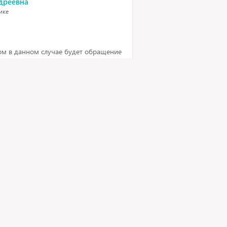
дреевна
тике
м в данном случае будет обращение
ла докторов, которые
. Тогда специалист точно ничего не
 о грубом язвенном дефекте, а
рхностные изменения. Доктора
ости всех нюансов эндоскопической
 т. к. обычно дело имеют уже с
етя переболела сифилисом (один+),
2-х лет анализы отрицательные.
д операцией анализ в 2014 году