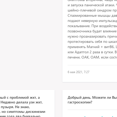
и запуска панической атаки.
шейно-плечевой синдром при
Спазмированные мышцы давя
подают неверную импульсаци
покалывание. При воздействи
позвоночника будет влияние 
нужно проаназировать причи
протестировать себя по шкал
применять Магний + витВ6, 
или Адаптол 2 раза в сутки.
печени, ОАК, ОАМ, если сост
6 мая 2021, 7:27
ный с проблемой жкт, а
Добрый день. Можете ли Вы 
Недавно делала узи жкт,
гастроскопии?
пузыря. Не знаю,
, но симптомы дискинезии
ние года два буквально.