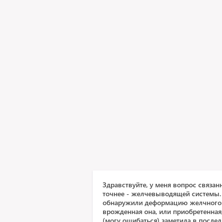
Здравствуйте, у меня вопрос связан
точнее - желчевыводящей системы. 
обнаружили деформацию желчного 
врожденная она, или приобретенная
(могу ошибаться) заметила в послед