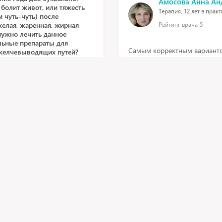
Амосова Анна Ан
 болит живот, или тяжесть
Терапия, 12 лет в прак
м чуть-чуть) после
желая, жаренная, жирная
Рейтинг врача
5
 нужно лечить данное
льные препараты для
Самым корректным варианто
желчевыводящих путей?
лично к эндоскописту из чис
зарегистрированы на портале
пропустит, если речь идет не
слизистая имеет только пове
а
терапевтической направленн
картины могут не распознать,
описанием
асто, но пузырь -мышечный
2 мая 2021, 6:45
тведения желчи.
 либо распирающих болях
я, либо в запорах, т. К.
у пищи. А вы описываете
который первым принимает
Добрый день. 19 лет назад т
 от пищи некомфортно.
прошла лечение, в течение 
2 раза в сутки + Мотониум
последний раз сдавала пере
диету стол 1