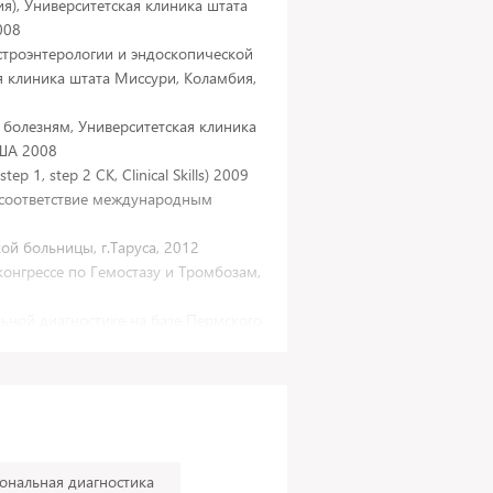
я), Университетская клиника штата
008
строэнтерологии и эндоскопической
я клиника штата Миссури, Коламбия,
 болезням, Университетская клиника
США 2008
 1, step 2 CK, Clinical Skills) 2009
 соответствие международным
ой больницы, г.Таруса, 2012
онгрессе по Гемостазу и Тромбозам,
ьной диагностике на базе Пермского
го университета, 2014-2016гг
ональная диагностика