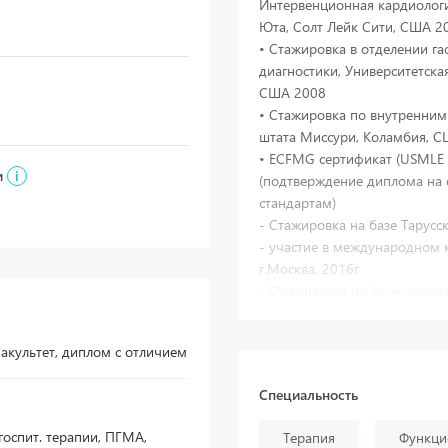
Интервенционная кардиологи
Юта, Солт Лейк Сити, США 2
• Стажировка в отделении га
диагностики, Университетска
США 2008
• Стажировка по внутренним
штата Миссури, Коламбия, 
• ECFMG сертификат (USMLE step
и
i
(подтверждение диплома на
стандартам)
- Стажировка на базе Тарусск
- участие в международном к
г.Москва, 2016г
- Ординатура по функционал
государственного медицинско
факультет, диплом с отличием
Специальность
госпит. терапии, ПГМА,
Терапия
Функци