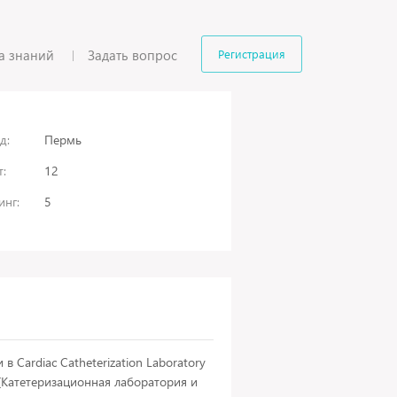
а знаний
Задать вопрос
Регистрация
д:
Пермь
:
12
инг:
5
в Cardiac Catheterization Laboratory
y (Катетеризационная лаборатория и