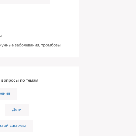
ы
мунные заболевания, тромбозы
а вопросы по темам
рения
Дети
стой системы