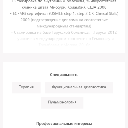
• Стажировка по внутренним болезням, Университетская
клиника штата Миссури, Коламбия, США 2008
• ECFMG сертификат (USMLE step 1, step 2 CK, Clinical Skills)
2009 (подтверждение диплома на соответствие
международным стандартам)
- Стажировка на базе Тарусской больницы, г.Таруса, 2012
- участие в международном конгрессе по Гемостазу и
Тромбозам, г.Москва, 2016г
- Ординатура по функциональной диагностике на базе
Пермского государственного медицинского университета,
2014-2016гг
Специальность
Терапия
Функциональная диагностика
Пульмонология
Профессиональные интересы