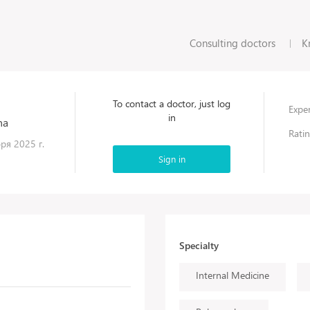
Consulting doctors
K
To contact a doctor, just log
Exper
in
na
Ratin
ря 2025 г.
Sign in
Specialty
Internal Medicine