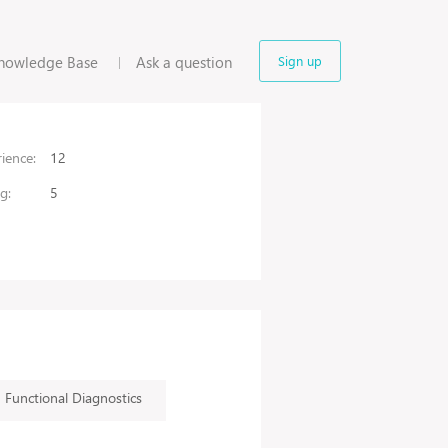
nowledge Base
Ask a question
Sign up
ience:
12
g:
5
Functional Diagnostics