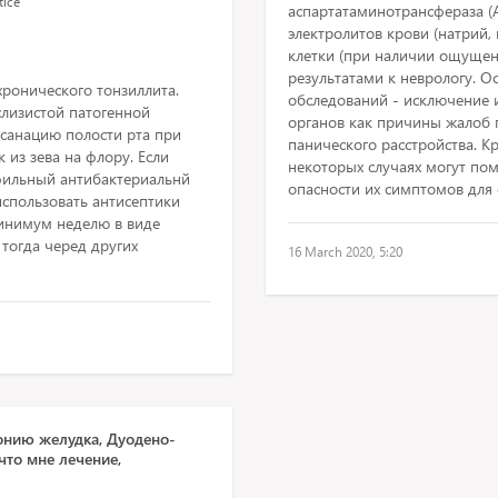
tice
аспартатаминотрансфераза (А
электролитов крови (натрий, к
клетки (при наличии ощущени
результатами к неврологу. О
ронического тонзиллита.
обследований - исключение 
лизистой патогенной
органов как причины жалоб 
санацию полости рта при
панического расстройства. Кр
 из зева на флору. Если
некоторых случаях могут пом
фильный антибактериальнй
опасности их симптомов для 
спользовать антисептики
инимум неделю в виде
 тогда черед других
16 March 2020, 5:20
тонию желудка, Дуодено-
что мне лечение,