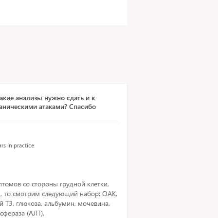
акие анализы нужно сдать и к
паническими атаками? Спасибо
rs in practice
томов со стороны грудной клетки,
я, то смотрим следующий набор: ОАК,
й Т3, глюкоза, альбумин, мочевина,
фераза (АЛТ),