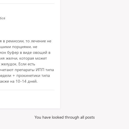
tice
я в ремиссии, то лечение не
льшими порциями, не
цион буфер в виде овощей в
ия желчи, которая может
желудок. Если есть
очетают препараты ИПП типа
недели + прокинетики типа
акже на 10-14 дней.
You have looked through all posts