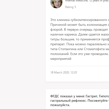
Internal Medicine, 12 years in prac
Rating
5
Это клиника субкомпенсированного х
Причиной может быть колонизация с
флорой. В первую очередь проводят 
наличии кариеса. Далее сдается мазок
титры большие, то применяется про
препарат. Пока можно параллельно и
типа Стопангина или Стоматофита м
полосканий. Если это уже проводили,
мероприятий
18 March 2020, 12:35
ФГДС показал у меня: Гастрит, Гипо
гастральный рефлюкс. Посоветуйте 
пожалуйста.