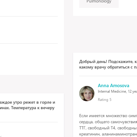
Pulmonology
Добрый день! Подскажите, к
какому врачу обратиться с 
Anna Amosova
Internal Medicine, 12 yea
Rating
5
ждое утро режет в горле и
нах. Температура к вечеру
Если имеется множество симп
сердца, общего самочувстви
ТТГ, свободный Т4, свободны
креатинин, аланинаминотранс