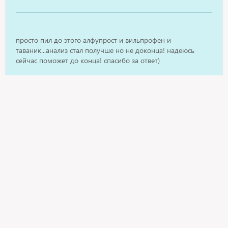
просто пил до этого алфупрост и вильпрофен и
таваник...анализ стал получше но не доконца! надеюсь
сейчас поможет до конца! спасибо за ответ)
Aleksej
спасибо за ответ!
Anna