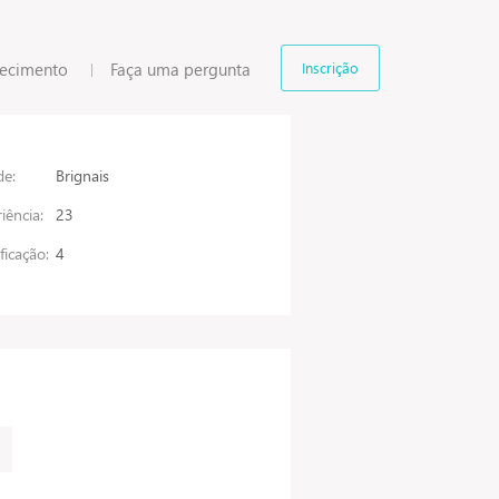
hecimento
Faça uma pergunta
Inscrição
de:
Brignais
iência:
23
ificação:
4