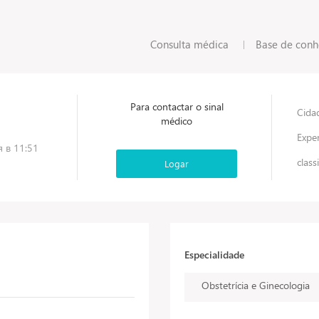
Consulta médica
Base de con
Para contactar o sinal
Cida
médico
Exper
я в 11:51
class
Logar
Especialidade
Obstetrícia e Ginecologia