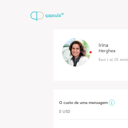
Irina
Herghea
Был (-а) 26 июл
O custo de uma mensagem
i
0 USD