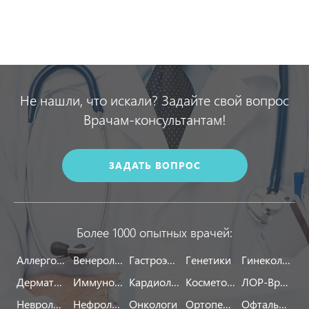
Не нашли, что искали? Задайте свой вопрос
Врачам-консультантам!
ЗАДАТЬ ВОПРОС
Более 1000 опытных врачей:
Аллергологи
Венерологи
Гастроэнтерологи
Генетики
Гинекологи
Дерматологи
Иммунологи
Кардиологи
Косметологи
ЛОР-Врачи
Неврологи
Нефрологи
Онкологи
Ортопеды
Офтальмологи