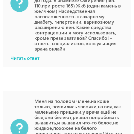
до года. В анамнезе Ожирение (вес
110,при росте 165) Жкб (один камень в
желчном) Наследственная
расположенность к сахарному
диабету, гипертонии, варикозному
расширению вен. Какие средства
контрацепции я могу использовать,
кроме презервативов? Спасибо! -
ответы специалистов, консультация
врача онлайн
Читать ответ
Меня на половом члене,на коже
только, появились язвочки,на вид как
маленькие прищики,у врача ещё не
был,они белеют,решил попробовать
выдавить,и выдавил что-то белое,не
жидкое,похожее на белого
червя,очень жутко и страшно( Что это