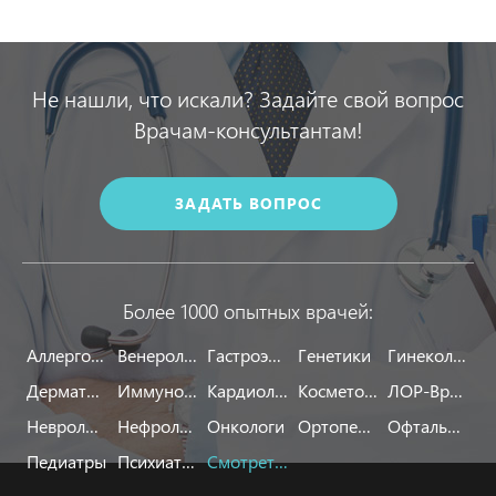
Не нашли, что искали? Задайте свой вопрос
Врачам-консультантам!
ЗАДАТЬ ВОПРОС
Более 1000 опытных врачей:
Аллергологи
Венерологи
Гастроэнтерологи
Генетики
Гинекологи
Дерматологи
Иммунологи
Кардиологи
Косметологи
ЛОР-Врачи
Неврологи
Нефрологи
Онкологи
Ортопеды
Офтальмологи
Педиатры
Психиатры
Смотреть все