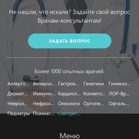
Не нашли, что искали? Задайте свой вопрос
Врачам-консультантам!
ЗАДАТЬ ВОПРОС
Более 1000 опытных врачей:
Аллергологи
Венерологи
Гастроэнтерологи
Генетики
Гинекологи
Дерматологи
Иммунологи
Кардиологи
Косметологи
ЛОР-Врачи
Неврологи
Нефрологи
Онкологи
Ортопеды
Офтальмологи
Педиатры
Психиатры
Смотреть все
Меню