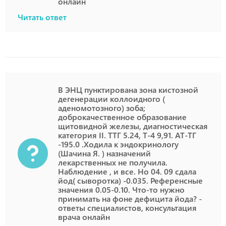
онлайн
Читать ответ
В ЭНЦ пунктирована зона кистозной
дегенерации коллоидного (
аденомотозного) зоба;
доброкачественное образование
щитовидной железы, диагностическая
категория II. ТТГ 5.24, Т-4 9,91. АТ-ТГ
-195.0 .Ходила к эндокринологу
(Шачина Я. ) назначений
лекарственных не получила.
Наблюдение , и все. Но 04. 09 сдала
йод( сыворотка) -0.035. Референсные
значения 0.05-0.10. Что-то нужно
принимать на фоне дефицита йода? -
ответы специалистов, консультация
врача онлайн