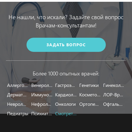
Не нашли, что искали? Задайте свой вопрос
Врачам-консультантам!
ЗАДАТЬ ВОПРОС
Более 1000 опытных врачей:
Аллергологи
Венерологи
Гастроэнтерологи
Генетики
Гинекологи
Дерматологи
Иммунологи
Кардиологи
Косметологи
ЛОР-Врачи
Неврологи
Нефрологи
Онкологи
Ортопеды
Офтальмологи
Педиатры
Психиатры
Смотреть все