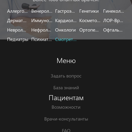
Аллергологи
Венерологи
Гастроэнтерологи
Генетики
Гинекологи
Дерматологи
Иммунологи
Кардиологи
Косметологи
ЛОР-Врачи
Неврологи
Нефрологи
Онкологи
Ортопеды
Офтальмологи
Педиатры
Психиатры
Смотреть все
Меню
Задать вопрос
База знаний
Пациентам
Возможности
Врачи-консультанты
FAQ