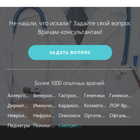
Не нашли, что искали? Задайте свой вопрос
Врачам-консультантам!
ЗАДАТЬ ВОПРОС
Более 1000 опытных врачей:
Аллергологи
Венерологи
Гастроэнтерологи
Генетики
Гинекологи
Дерматологи
Иммунологи
Кардиологи
Косметологи
ЛОР-Врачи
Неврологи
Нефрологи
Онкологи
Ортопеды
Офтальмологи
Педиатры
Психиатры
Смотреть все